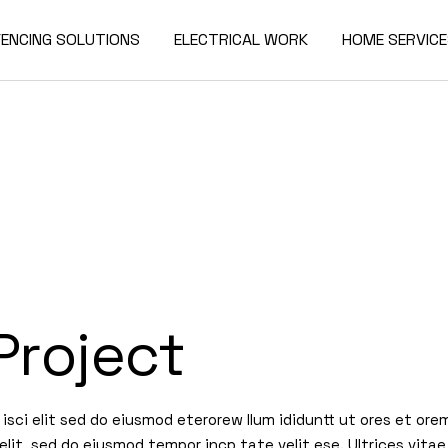
FENCING SOLUTIONS
ELECTRICAL WORK
HOME SERVIC
Project
isci elit sed do eiusmod eterorew llum ididuntt ut ores et ore
elit, sed do eiusmod tempor incp tate velit ese. Ultrices vitae