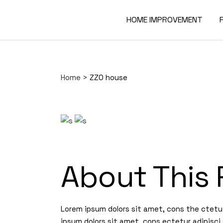
HOME IMPROVEMENT
Home
>
ZZ0 house
About This 
Lorem ipsum dolors sit amet, cons the ctetu 
ipsum dolors sit amet, cons ectetur adipisci 